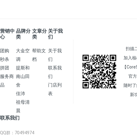
营销中
品牌分
文章分
关于我
心
类
类
们
扫描
团购
大金空
帮助文
关于我
加入核
秒杀
调
档
们
【Core
拼团
提斯和
联系我
服务商
南山田
们
官方
品
舍
门店列
随时了
佳沛
表
新
祖母清
晨
联系我们
QQ群
：70494974