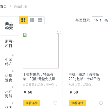
首页
商品列表
每页显示
条
商品
检索
所有
栏目
中国
特产
干裙带嫩菜，特级海
有机一级淡干海带条
烘焙
菜，0脂肪无盐免洗螺
200g包邮，十成干泡发
速食
旋藻韩式海带芽嫩海带
高
出口日韩的品质，每一叶片
泡发比高，易泡发
苗
里都藏着工匠精神
水产
￥ 60
￥ 50
海鲜
查看详情
查看详情
休闲