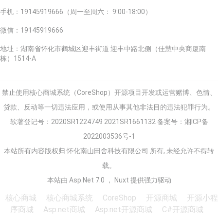
手机
：19145919666（周一至周六： 9:00-18:00）
微信
：19145919666
地址
：湖南省怀化市鹤城区迎丰街道 迎丰中路北侧（佳慧中央商厦南
栋）1514-A
禁止使用核心商城系统（CoreShop）开源项目开发或运营赌博、色情、
贷款、反动等一切违法应用，或使用从事其他非法目的违法犯罪行为。
软著登记号：2020SR1224749 2021SR1661132 备案号：
湘ICP备
2022003536号-1
本站所有内容版权归 怀化南山田舍科技有限公司 所有, 未经允许不得转
载。
本站由 Asp.Net 7.0 ， Nuxt 提供强力驱动
核心商城
核心商城系统
CoreShop
开源商城
开源小程
序商城
Asp.net商城
Asp.net开源商城
C#开源商城