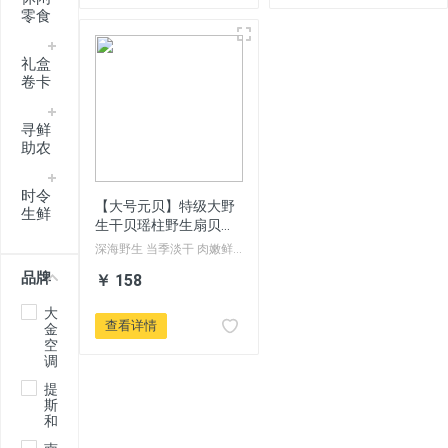
零食
礼盒
卷卡
寻鲜
助农
时令
【大号元贝】特级大野
生鲜
生干贝瑶柱野生扇贝干
货大码500克包邮
深海野生 当季淡干 肉嫩鲜
美
品牌
￥ 158
大
查看详情
金
空
调
提
斯
和