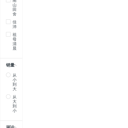
南
山
田
舍
佳
沛
祖
母
清
晨
销量
从
小
到
大
从
大
到
小
评论