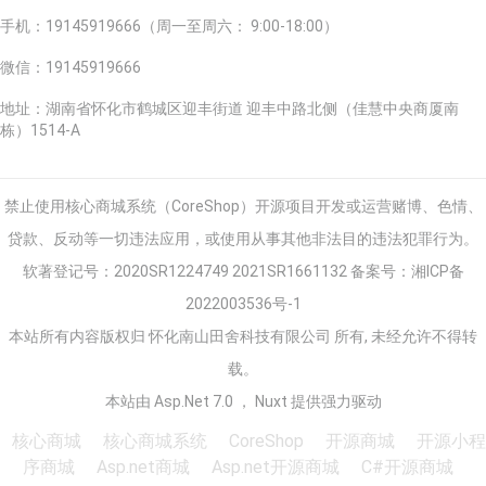
手机
：19145919666（周一至周六： 9:00-18:00）
微信
：19145919666
地址
：湖南省怀化市鹤城区迎丰街道 迎丰中路北侧（佳慧中央商厦南
栋）1514-A
禁止使用核心商城系统（CoreShop）开源项目开发或运营赌博、色情、
贷款、反动等一切违法应用，或使用从事其他非法目的违法犯罪行为。
软著登记号：2020SR1224749 2021SR1661132 备案号：
湘ICP备
2022003536号-1
本站所有内容版权归 怀化南山田舍科技有限公司 所有, 未经允许不得转
载。
本站由 Asp.Net 7.0 ， Nuxt 提供强力驱动
核心商城
核心商城系统
CoreShop
开源商城
开源小程
序商城
Asp.net商城
Asp.net开源商城
C#开源商城