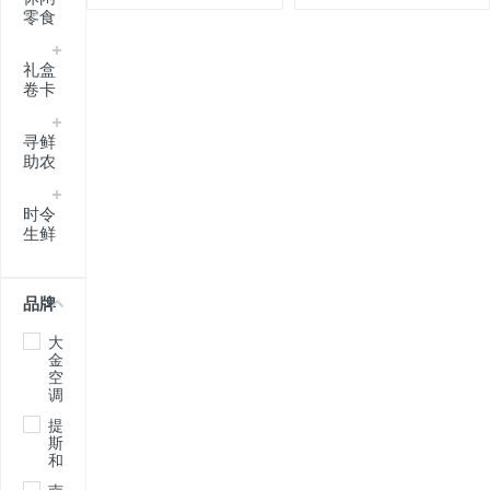
零食
礼盒
卷卡
寻鲜
助农
时令
生鲜
品牌
大
金
空
调
提
斯
和