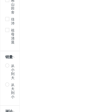
南
山
田
舍
佳
沛
祖
母
清
晨
销量
从
小
到
大
从
大
到
小
评论