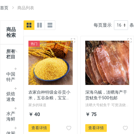
首页
商品列表
每页显示
条
商品
检索
热门
所有
栏目
中国
特产
农家自种特级金谷贡小
深海乌贼，淡晒海产干
烘焙
米，五谷杂粮，宝宝月
货鱿鱼干500包邮
速食
子粥顺丰包邮
家乡的味道
淡晒大号鱿鱼干 可煲汤烧烤
铁板 鲜香美味
水产
￥ 40
￥ 75
海鲜
查看详情
查看详情
休闲