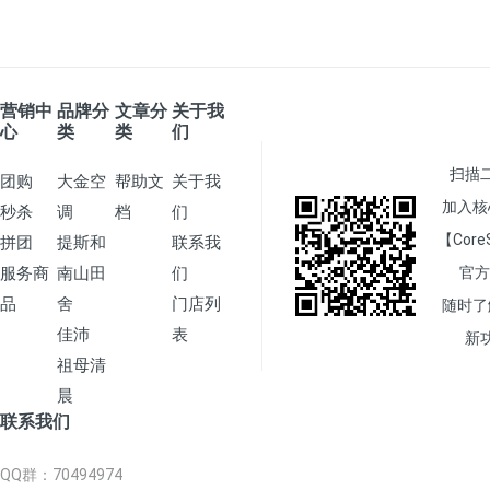
营销中
品牌分
文章分
关于我
心
类
类
们
扫描
团购
大金空
帮助文
关于我
加入核
秒杀
调
档
们
【Core
拼团
提斯和
联系我
服务商
南山田
们
官方
品
舍
门店列
随时了
佳沛
表
新
祖母清
晨
联系我们
QQ群
：70494974