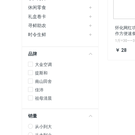
休闲零食
礼盒卷卡
寻鲜助农
怀化网红
作方便速
时令生鲜
食饺子市
1斤=30—
2斤起送 
￥ 28
神器,下午的
品牌
饿的你是扛
你，总能给
大金空调
～～纯手工
提斯和
南山田舍
佳沛
祖母清晨
销量
从小到大