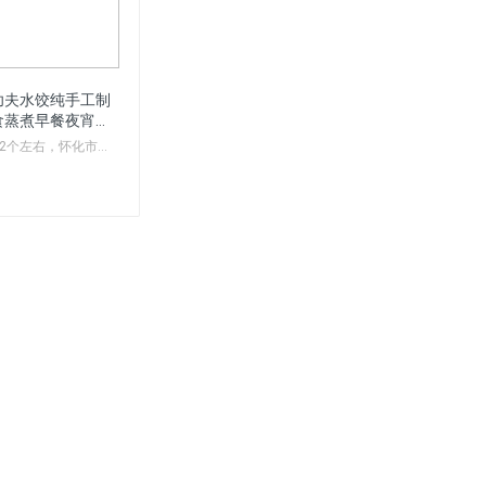
功夫水饺纯手工制
食蒸煮早餐夜宵面
区包送
—32个左右，怀化市区
早上的你是贴心的暖胃
你是精致的点心,小
饿能手,任何时候的
我需要的呵护 猫宁
制作，超级好吃