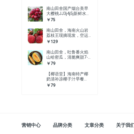
南山田舍国产烟台美早
大樱桃JJ3j4j5j新鲜水果
车厘子特大顺丰包邮
￥75
南山田舍，海南火山岩
荔枝王现摘现发，空运
包邮
￥129
南山田舍，吐鲁番火焰
山哈密瓜，清脆爽甜7-8
斤全国，顺丰空运包
￥79
邮，现摘现发，坏果包
赔。
【椰语堂】海南特产椰
奶清补凉椰子汁早餐
280g*12罐植物蛋白饮
￥79
料
营销中心
品牌分类
文章分类
关于我