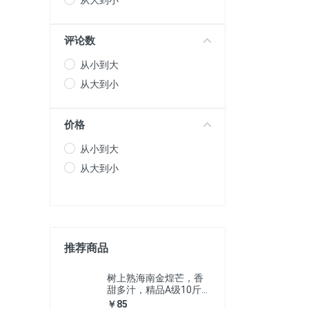
从大到小
评论数
从小到大
从大到小
价格
从小到大
从大到小
推荐商品
树上熟海南金煌芒，香
甜多汁，精品A级10斤特
大芒果，全国包邮
￥85