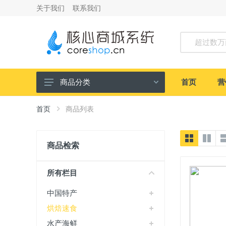
关于我们
联系我们
超过数万
首页
营
商品分类
中国特产
首页
商品列表
烘焙速食
水产海鲜
商品检索
休闲零食
所有栏目
礼盒卷卡
中国特产
寻鲜助农
烘焙速食
时令生鲜
水产海鲜