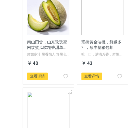
南山田舍，山东玫珑蜜
现摘黄金油桃，鲜嫩多
网纹蜜瓜软糯香甜单果
汁，顺丰整箱包邮
整箱新鲜包邮
鲜嫩多汁 果香怡人 坏果包
咬一口，满嘴芳香，鲜嫩多
赔
汁
￥ 40
￥ 43
查看详情
查看详情