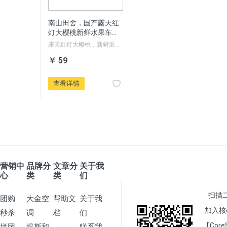
南山田舍，国产露天红
灯大樱桃新鲜水果车厘
子特大顺丰包邮
露天红灯大樱桃，新鲜采
摘，现摘现发
￥ 59
查看详情
营销中
品牌分
文章分
关于我
心
类
类
们
扫描
团购
大金空
帮助文
关于我
加入核
秒杀
调
档
们
【Core