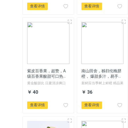
斤-2斤左右，外形美观，果
肉呈红色，厚实细致、清甜
查看详情
查看详情
香浓、软滑多汁，与其它木
瓜口感很不一样，都是树上
自然成熟，籽多很黑，没有
打任何农药，没有人工催
熟，是原生态红心木瓜。更
天然更营养，是木瓜中的精
品。
紫皮百香果，超赞，A
南山田舍，秭归伦晚脐
级百香果酸甜可口热带
橙， 爆甜多汁，易手剥
水果包邮
新鲜应季当水果
黄金酸甜比 日夏清凉爽口
新鲜应当季树上鲜橙 精品果
￥ 40
￥ 36
查看详情
查看详情