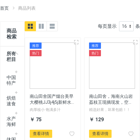
首页
商品列表
每页显示
条
商品
检索
推荐
推荐
所有
热门
热门
栏目
中国
特产
南山田舍国产烟台美早
南山田舍，海南火山岩
烘焙
大樱桃JJ3j4j5j新鲜水果
荔枝王现摘现发，空运
速食
车厘子特大顺丰包邮
包邮
肉厚核小 饱满多汁
精选好果，坏果包赔！！
水产
￥ 75
￥ 129
海鲜
查看详情
查看详情
休闲