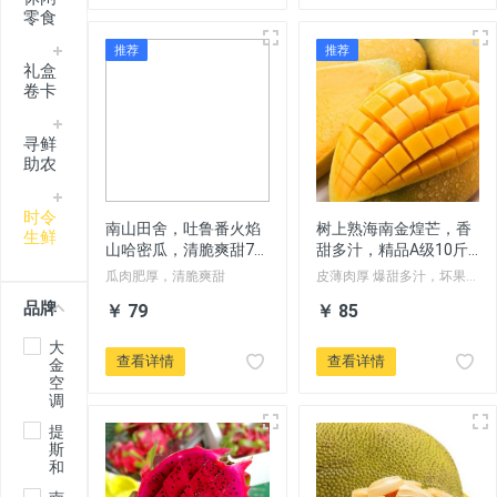
零食
推荐
推荐
礼盒
卷卡
寻鲜
助农
时令
南山田舍，吐鲁番火焰
树上熟海南金煌芒，香
生鲜
山哈密瓜，清脆爽甜7-8
甜多汁，精品A级10斤
斤全国，顺丰空运包
特大芒果，全国包邮
瓜肉肥厚，清脆爽甜
皮薄肉厚 爆甜多汁，坏果包
邮，现摘现发，坏果包
赔
品牌
￥ 79
￥ 85
赔。
大
查看详情
查看详情
金
空
调
提
斯
和