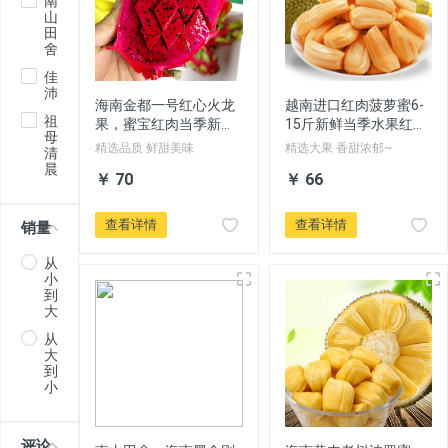
南
山
田
舍
佳
沛
海南金都一号红心火龙
越南进口红肉菠萝蜜6-
祖
果，蜜宝红肉当季新鲜
15斤新鲜当季水果红心
母
水果现摘8斤精品果包
波罗蜜整个包邮
精选品质 鲜甜美味
精选大果 香甜浓郁~
清
邮
晨
￥ 70
￥ 66
查看详情
查看详情
销量
从
小
到
大
从
大
到
小
评论