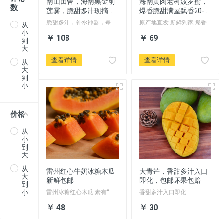
南山田舍，海南黑金刚
海南黄肉老树波罗蜜，
数
莲雾，脆甜多汁现摘现
爆香脆甜满屋飘香20-
发，当季热带水果包邮
30斤包邮
脆甜多汁，补水神器，每天
原产地直发 新鲜到家 爆香
从
现摘现发，坏果包赔
脆甜 满屋飘香
小
￥ 108
￥ 69
到
大
查看详情
查看详情
从
大
到
小
价格
从
小
到
大
从
雷州红心牛奶冰糖木瓜
大青芒，香甜多汁入口
大
新鲜包邮
即化，包邮坏果包赔
到
小
雷州冰糖红心木瓜 素有“百
香甜多汁入口即化
益果王”之称，果实硕大，
￥ 48
￥ 30
正常的情况下单个重量约1