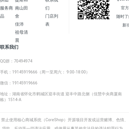
拼团
提斯和
联系我
服务商
南山田
们
官方
品
舍
门店列
随时了
佳沛
表
新
祖母清
晨
联系我们
QQ群
：70494974
手机
：19145919666（周一至周六： 9:00-18:00）
微信
：19145919666
地址
：湖南省怀化市鹤城区迎丰街道 迎丰中路北侧（佳慧中央商厦南
栋）1514-A
禁止使用核心商城系统（CoreShop）开源项目开发或运营赌博、色情、
贷款、反动等一切违法应用，或使用从事其他非法目的违法犯罪行为。